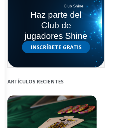
Club Shine
Haz parte del
Club de
jugadores Shine
INSCRÍBETE GRATIS
ARTÍCULOS RECIENTES