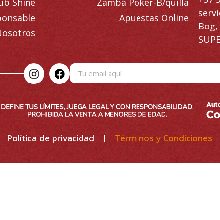
ub Shine
Zamba Poker-B/quilla
serv
ponsable
Apuestas Online
Bog, 
Nosotros
SUPE
Política de privacidad
Términos y Condiciones