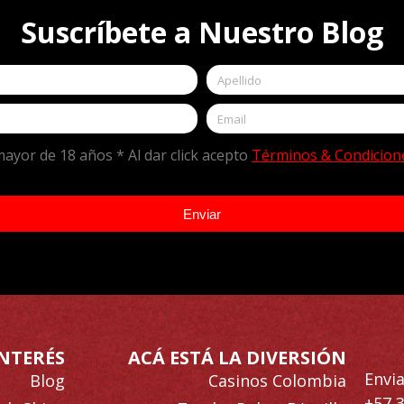
Suscríbete a Nuestro Blog
yor de 18 años * Al dar click acepto
Términos & Condicion
Enviar
INTERÉS
ACÁ ESTÁ LA DIVERSIÓN
Envi
Blog
Casinos Colombia
+57 