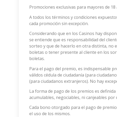
Promociones exclusivas para mayores de 18 
A todos los términos y condiciones expuesto
cada promoción sin excepción.
Considerando que en los Casinos hay disponib
se entiende que es responsabilidad del clien
sorteo y que de hacerlo en otra distinta, no
boletas o tener presente al cliente en los s
boletas.
Para el pago del premio, es indispensable pr
válidos cédula de ciudadanía (para ciudadan
(para ciudadanos extranjeros). No hay excepc
La forma de pago de los premios es definida 
acumulables, negociables, ni canjeables por o
Cada bono otorgado para el pago de premios 
el uso de los mismos.