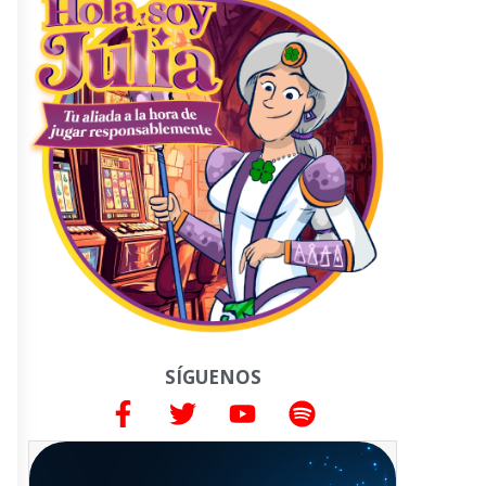
SÍGUENOS