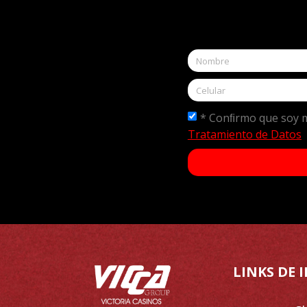
* Conﬁrmo que soy ma
Tratamiento de Datos
LINKS DE 