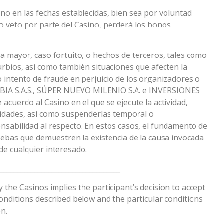
sino en las fechas establecidas, bien sea por voluntad
 veto por parte del Casino, perderá los bonos
a mayor, caso fortuito, o hechos de terceros, tales como
urbios, así como también situaciones que afecten la
o intento de fraude en perjuicio de los organizadores o
MBIA S.A.S., SÚPER NUEVO MILENIO S.A. e INVERSIONES
uerdo al Casino en el que se ejecute la actividad,
vidades, así como suspenderlas temporal o
abilidad al respecto. En estos casos, el fundamento de
uebas que demuestren la existencia de la causa invocada
de cualquier interesado.
___________________________________
y the Casinos implies the participant’s decision to accept
onditions described below and the particular conditions
n.