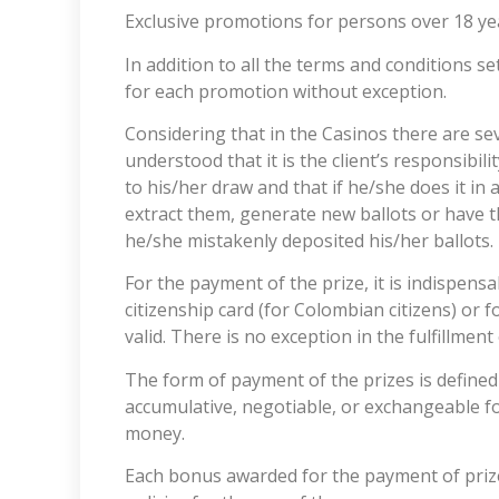
Exclusive promotions for persons over 18 ye
In addition to all the terms and conditions s
for each promotion without exception.
Considering that in the Casinos there are seve
understood that it is the client’s responsibil
to his/her draw and that if he/she does it in a
extract them, generate new ballots or have th
he/she mistakenly deposited his/her ballots.
For the payment of the prize, it is indispens
citizenship card (for Colombian citizens) or f
valid. There is no exception in the fulfillment 
The form of payment of the prizes is defined
accumulative, negotiable, or exchangeable for
money.
Each bonus awarded for the payment of prize