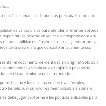
años.
s en acá se suman los dispuestos por cada Casino para
ilidad de varias urnas para atender diferentes sorteos,
te depositar las boletas en la urna correspondiente a su
 es responsabilidad del Casino extraerlas, generar nuevas
orteos de la urna en la que depositó erradamente sus
esentar el documento de identidad en original. Sólo son
os colombianos) o cédula de extranjería o pasaporte
ión en el cumplimiento de esta condición.
por el Casino y los mismos no son transferibles,
tro beneficio, ni su valor es reembolsable en dinero.
se debe jugar conforme a las políticas aplicables para