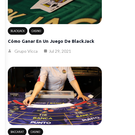
BLACKJACK
CASINO
Cómo Ganar En Un Juego De BlackJack
Grupo Vicca
Jul 29, 2021
BACCARAT
CASINO