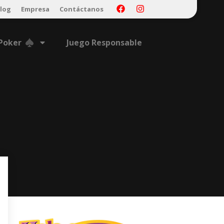
log
Empresa
Contáctanos
Poker
Juego Responsable