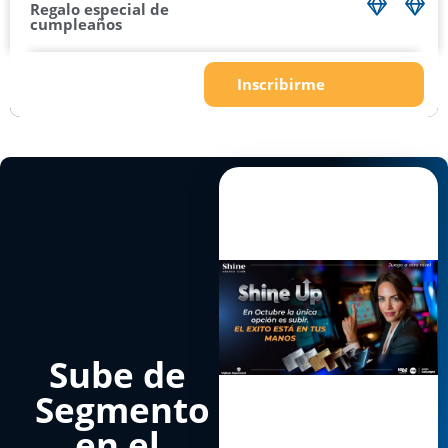
Regalo especial de
cumpleaños
Inscribirme
Sube de
Segmento
en el