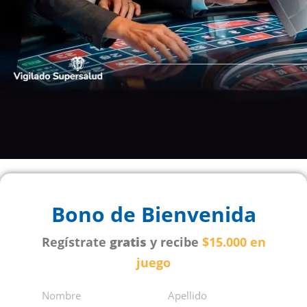
Bono de Bienvenida
Regístrate
gratis
y recibe
$15.000 en
juego