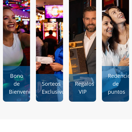
Bono
Redenció
de
Sorteos
Regalos
de
Bienvenida
Exclusivos
VIP
puntos