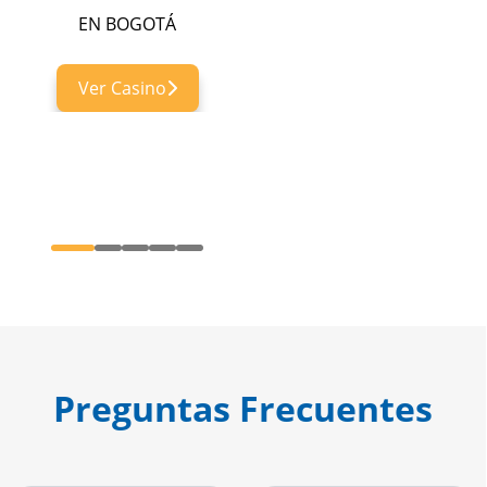
Ver Casino
EN BOGOTÁ
Ver Casino
Preguntas Frecuentes