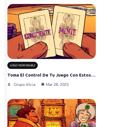
JUEGO RESPONSABLE
Toma El Control De Tu Juego Con Estos…
Grupo Vicca
Mar 28, 2025