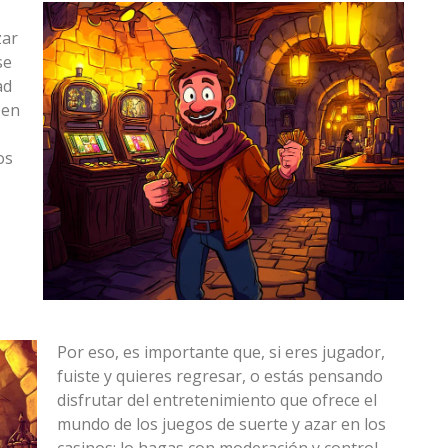
zar
se
ad
 en
os
Por eso, es importante que, si eres jugador,
fuiste y quieres regresar, o estás pensando
disfrutar del entretenimiento que ofrece el
mundo de los juegos de suerte y azar en los
casinos; lo hagas con moderación y control.