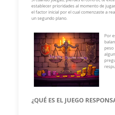
establecer prioridades al momento de juga
el factor inicial por el cual comenzaste a re
un segundo plano.
Por e
balan
peso 
algun
pregu
respu
¿QUÉ ES EL JUEGO RESPONS