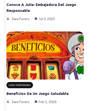
Conoce A Julia: Embajadora Del Juego
Responsable
Sara Forero
Jul 3, 2025
JUEGO RESPONSABLE
Beneficios De Un Juego Saludable
Sara Forero
Feb 5, 2026