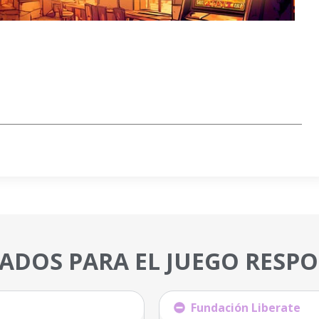
IADOS PARA EL JUEGO RESP
Fundación Liberate