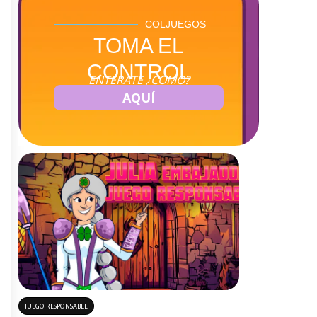
COLJUEGOS
TOMA EL
CONTROL
ENTÉRATE ¿CÓMO?
AQUÍ
JUEGO RESPONSABLE