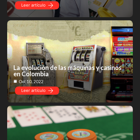
Leer artículo
La evolución de las máquinas y casinos
en Colombia
Oct 10, 2022
Leer artículo