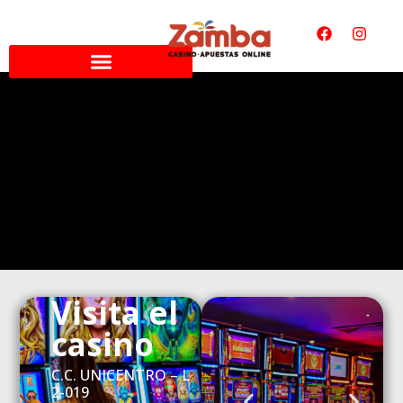
Visita el
casino
C.C. UNICENTRO – L
2-019