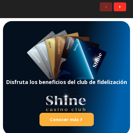
Disfruta los beneficios del club de fidelización
Conocer más