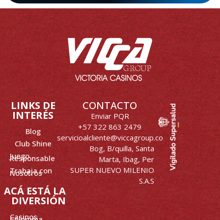
LINKS DE
CONTACTO
INTERÉS
Enviar PQR
+57 322 863 2479
Blog
servicioalcliente@viccagroup.co
Club Shine
Bog, B/quilla, Santa
Juego
Responsable
Marta, Ibag, Per
SUPER NUEVO MILENIO
Trabaja con
Nosotros
S.A.S
ACÁ ESTÁ LA
DIVERSIÓN
Casinos
Colombia