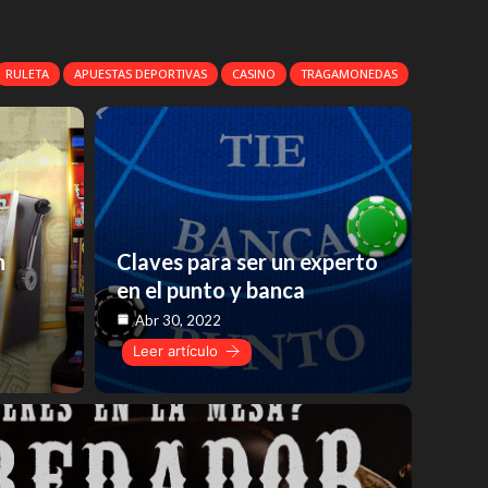
RULETA
APUESTAS DEPORTIVAS
CASINO
TRAGAMONEDAS
n
Claves para ser un experto
en el punto y banca
Abr 30, 2022
Leer artículo