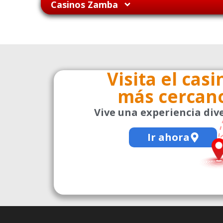
Casinos Zamba
Visita el casi
más cercan
Vive una experiencia div
Ir ahora
SPORT BAR
PO
amba Portal del Prado - Barranquilla
Zamb