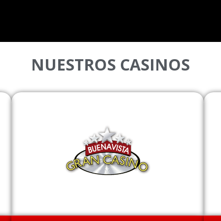
NUESTROS CASINOS