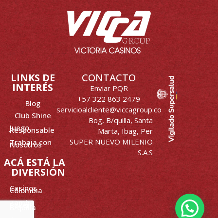
LINKS DE
CONTACTO
INTERÉS
Enviar PQR
+57 322 863 2479
Blog
servicioalcliente@viccagroup.co
Club Shine
Bog, B/quilla, Santa
Juego
Responsable
Marta, Ibag, Per
SUPER NUEVO MILENIO
Trabaja con
Nosotros
S.A.S
ACÁ ESTÁ LA
DIVERSIÓN
Casinos
Colombia
Zamba
Poker-
B/quilla