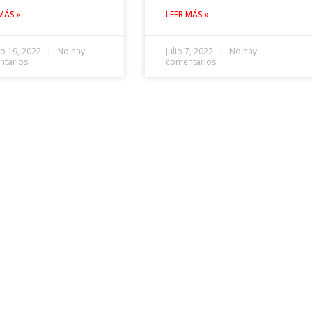
MÁS »
LEER MÁS »
o 19, 2022
No hay
julio 7, 2022
No hay
ntarios
comentarios