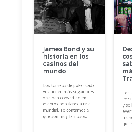
James Bond y su
De
historia en los
co
casinos del
sab
mundo
má
Tr
Los torneos de póker cada
vez tienen más seguidores
Los 
y se han convertido en
vez 
eventos populares a nivel
y se
mundial. Te contamos 5
even
que son muy famosos.
mund
que 