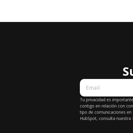
S
Tu privacidad es important
contigo en relación con cont
tipo de comunicaciones en 
HubSpot, consulta nuestra