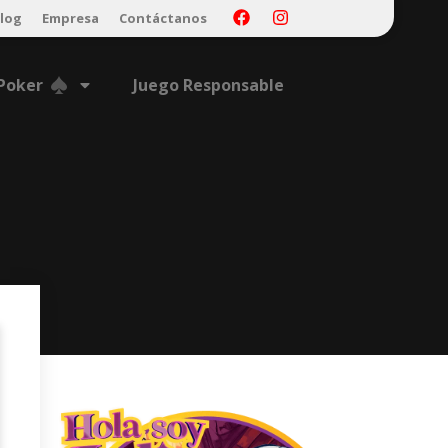
log
Empresa
Contáctanos
Poker
Juego Responsable