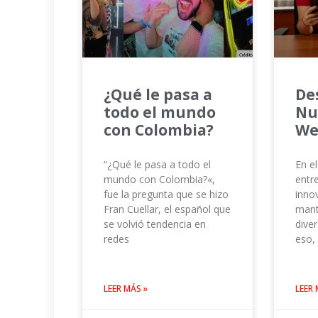
¿Qué le pasa a
De
todo el mundo
Nu
con Colombia?
We
“¿Qué le pasa a todo el
En e
mundo con Colombia?«,
entr
fue la pregunta que se hizo
inno
Fran Cuellar, el español que
mant
se volvió tendencia en
diver
redes
eso,
LEER MÁS »
LEER 