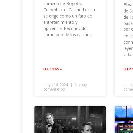
corazón de Bogotá,
El v
Colombia, el Casino Luckia
de S
se erige como un faro de
de 1
entretenimiento y
pasa
opulencia. Reconocido
2023
como uno de los casinos
en e
con
leye
vida.
LEER MÁS »
LEER 
mayo 16, 2024
No hay
junio
comentarios
come