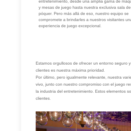
entretenimiento, desde una amplia gama de máq
y mesas de juego hasta nuestra exclusiva sala de
póquer. Pero más allá de eso, nuestro equipo se
compromete a brindarles a nuestros visitantes un
experiencia de juego excepcional.
Estamos orgullosos de ofrecer un entorno seguro y 
clientes es nuestra máxima prioridad.
Por último, pero igualmente relevante, nuestra var
vivo, junto con nuestro compromiso con el juego 
la industria del entretenimiento. Estos elementos 
clientes.