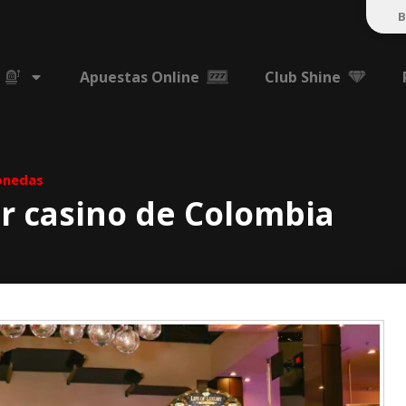
B
Apuestas Online
Club Shine
onedas
r casino de Colombia