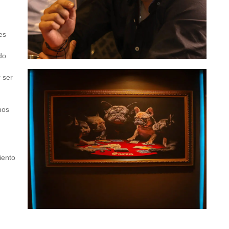
es
do
 ser
mos
iento