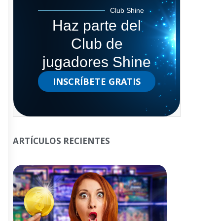
Club Shine
Haz parte del
Club de
jugadores Shine
INSCRÍBETE GRATIS
ARTÍCULOS RECIENTES