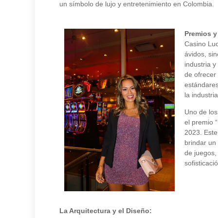
un símbolo de lujo y entretenimiento en Colombia.
Premios y
Casino Luc
ávidos, si
industria 
de ofrecer
estándares
la industri
Uno de los
el premio 
2023.
Este
brindar un
de juegos,
sofisticaci
La Arquitectura y el Diseño: