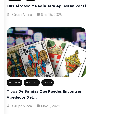
Luis Alfonso Y Paola Jara Apuestan Por El…
Grupo Vicca
Sep 15, 2025
BACCARAT
BLACKJACK
CASINO
Tipos De Barajas Que Puedes Encontrar
Alrededor Del…
Grupo Vicca
Nov 5, 2021