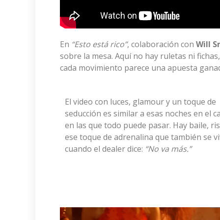
En
“Esto está rico”
, colaboración con
Will 
sobre la mesa. Aquí no hay ruletas ni ficha
cada movimiento parece una apuesta gana
El video con luces, glamour y un toque de
seducción es similar a esas noches en el c
en las que todo puede pasar. Hay baile, ris
ese toque de adrenalina que también se v
cuando el dealer dice:
“No va más.”