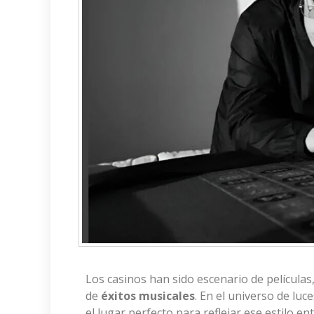
Los casinos han sido escenario de películas
de
éxitos musicales
. En el universo de luc
el lugar perfecto para reflejar ese estilo en