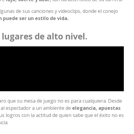
gunas de sus canciones y videoclips, donde el conejo
 puede ser un estilo de vida.
lugares de alto nivel.
claro que su mesa de juego no es para cualquiera. Desde
a al espectador a un ambiente de
elegancia, apuestas
sus logros con la actitud de quien sabe que el éxito no es
cia.