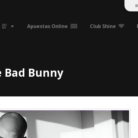
B
Apuestas Online
Club Shine
e Bad Bunny