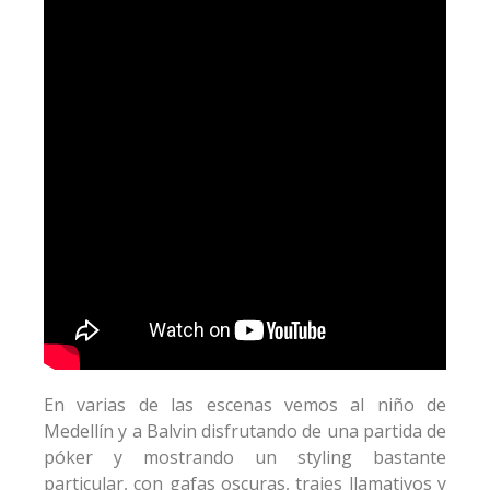
En varias de las escenas vemos al niño de
Medellín y a Balvin disfrutando de una partida de
póker y mostrando un styling bastante
particular, con gafas oscuras, trajes llamativos y