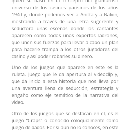
quién se basó en el concepto del glamuroso
universo de los casinos parisinos de los años
1940 y, donde podemos ver a Anitta y a Balvin,
mostrando a través de una letra sugerente y
seductora unas escenas donde los cantantes
aparecen como todos unos expertos ladrones,
que unen sus fuerzas para llevar a cabo un plan
para hacerle trampa a los otros jugadores del
casino y así poder robarles su dinero.
Uno de los juegos que aparece en este es la
ruleta, juego que le da apertura al videoclip y,
que da inicio a esta historia que nos lleva por
una aventura llena de seducción, estrategia y
engaño como eje temático de la narrativa del
video.
Otro de los juegos que se destacan en él, es el
juego “Craps” o conocido coloquialmente como
juego de dados. Por si aún no lo conoces, en este