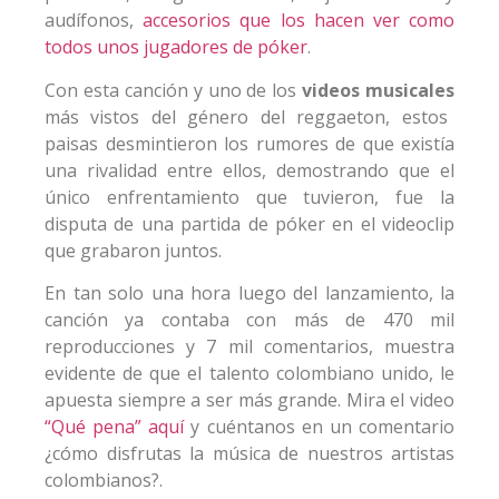
audífonos,
accesorios que los hacen ver como
todos unos jugadores de póker
.
Con esta canción y uno de los
videos musicales
más vistos del género del reggaeton, estos
paisas desmintieron los rumores de que existía
una rivalidad entre ellos, demostrando que el
único enfrentamiento que tuvieron, fue la
disputa de una partida de póker en el videoclip
que grabaron juntos.
En tan solo una hora luego del lanzamiento, la
canción ya contaba con más de 470 mil
reproducciones y 7 mil comentarios, muestra
evidente de que el talento colombiano unido, le
apuesta siempre a ser más grande. Mira el video
“Qué pena” aquí
y cuéntanos en un comentario
¿cómo disfrutas la música de nuestros artistas
colombianos?.