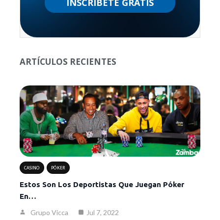
INSCRÍBETE GRATIS
ARTÍCULOS RECIENTES
CASINO
PÓKER
Estos Son Los Deportistas Que Juegan Póker
En…
Grupo Vicca
Jul 7, 2022