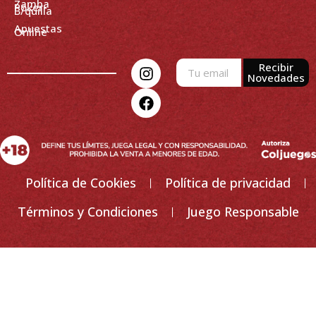
Zamba
Poker-
B/quilla
Apuestas
Online
Recibir
Novedades
Política de Cookies
Política de privacidad
Términos y Condiciones
Juego Responsable