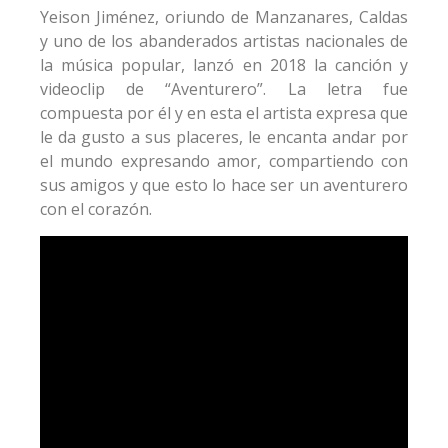
Yeison Jiménez, oriundo de Manzanares, Caldas
y uno de los abanderados artistas nacionales de
la música popular, lanzó en 2018 la canción y
videoclip de “Aventurero”. La letra fue
compuesta por él y en esta
el artista expresa que
le da gusto a sus placeres, le encanta andar por
el mundo expresando amor, compartiendo con
sus amigos y que esto lo hace ser un aventurero
con el corazón.