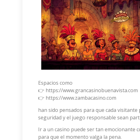
Espacios como
👉
https://www.grancasinobuenavista.com
👉
https://www.zambacasino.com
han sido pensados para que cada visitante pu
seguridad y el juego responsable sean parte
Ir a un casino puede ser tan emocionante c
para que el momento valga la pena.