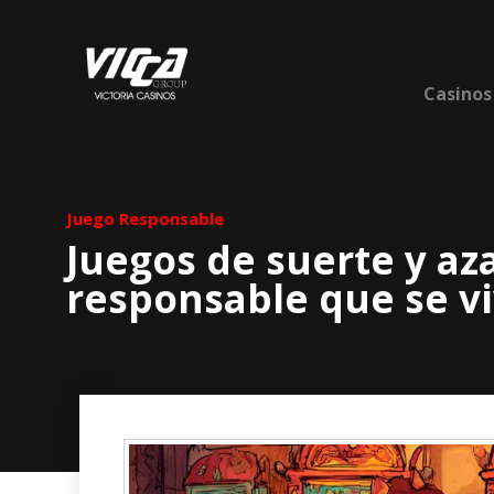
Casinos
Juego Responsable
Juegos de suerte y az
responsable que se v