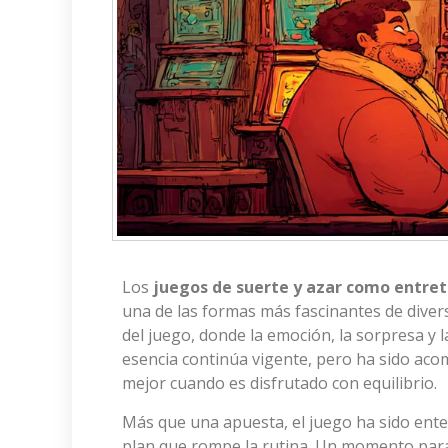
Los
juegos de suerte y azar como entre
una de las formas más fascinantes de divers
del juego, donde la emoción, la sorpresa y l
esencia continúa vigente, pero ha sido aco
mejor cuando es disfrutado con equilibrio.
Más que una apuesta, el juego ha sido ente
plan que rompe la rutina. Un momento para 