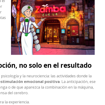
 el
or
r
ntas
ción, no solo en el resultado
sicología y la neurociencia: las actividades donde la
estimulación emocional positiva
. La anticipación, ese
tenga o de que aparezca la combinación en la máquina,
nsa del cerebro.
ra la experiencia.