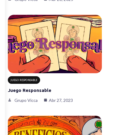
JUEGO RESPONSABLE
Juego Responsable
Grupo Vicca
Abr 27, 2023