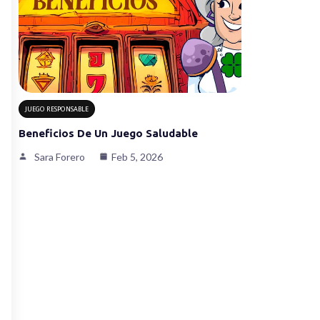
JUEGO RESPONSABLE
Beneficios De Un Juego Saludable
Sara Forero
Feb 5, 2026