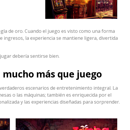
regla de oro. Cuando el juego es visto como una forma
ingresos, la experiencia se mantiene ligera, divertida
 jugar debería sentirse bien.
on mucho más que juego
verdaderos escenarios de entretenimiento integral. La
mesas o las máquinas; también es enriquecida por el
onalizada y las experiencias diseñadas para sorprender.