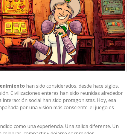
tenimiento
han sido considerados, desde hace siglos,
ión. Civilizaciones enteras han sido reunidas alrededor
a interacción social han sido protagonistas. Hoy, esa
mpañada por una visión más consciente: el juego es
ndido como una experiencia. Una salida diferente. Un
celebrar, compartir y dejarse sorprender.