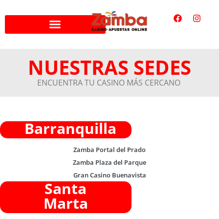
NUESTRAS SEDES
ENCUENTRA TU CASINO MÁS CERCANO
Barranquilla
Zamba Portal del Prado
Zamba Plaza del Parque
Gran Casino Buenavista
Santa
Marta