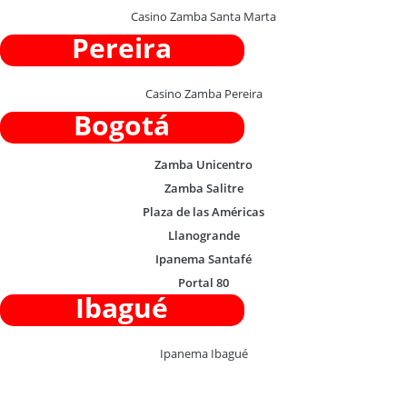
Casino Zamba Santa Marta
Pereira
Casino Zamba Pereira
Bogotá
Zamba Unicentro
Zamba Salitre
Plaza de las Américas
Llanogrande
Ipanema Santafé
Portal 80
Ibagué
Ipanema Ibagué