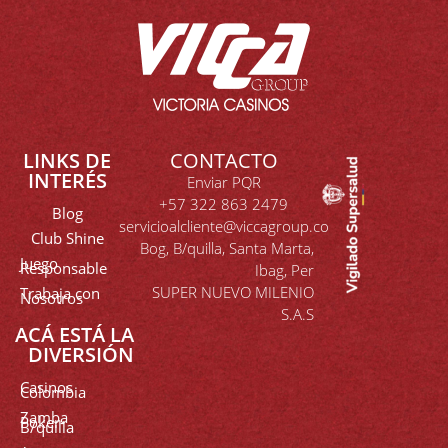
LINKS DE
CONTACTO
INTERÉS
Enviar PQR
+57 322 863 2479
Blog
servicioalcliente@viccagroup.co
Club Shine
Bog, B/quilla, Santa Marta,
Juego
Responsable
Ibag, Per
SUPER NUEVO MILENIO
Trabaja con
Nosotros
S.A.S
ACÁ ESTÁ LA
DIVERSIÓN
Casinos
Colombia
Zamba
Poker-
B/quilla