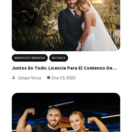
BENEFICIOS Y BIENESTAR
NOTIVICCA
Juntos En Todo: Licencia Para El Comienzo De…
Grupo Vicca
Ene 13, 2025