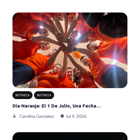
NOTIVICCA
NOTIVICCA
Día Naranja: El 1 De Julio, Una Fecha…
Carolina Gonzalez
Jul 9, 2026