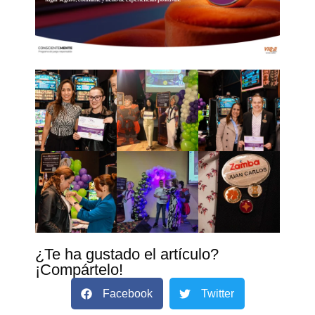
¿Te ha gustado el artículo?
¡Compártelo!
Facebook
Twitter