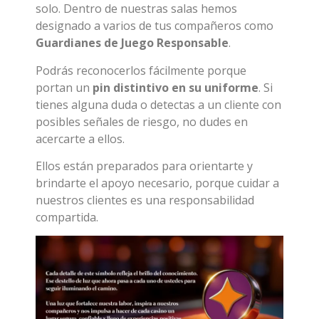
solo. Dentro de nuestras salas hemos
designado a varios de tus compañeros como
Guardianes de Juego Responsable
.
Podrás reconocerlos fácilmente porque
portan un
pin distintivo en su uniforme
. Si
tienes alguna duda o detectas a un cliente con
posibles señales de riesgo, no dudes en
acercarte a ellos.
Ellos están preparados para orientarte y
brindarte el apoyo necesario, porque cuidar a
nuestros clientes es una responsabilidad
compartida.