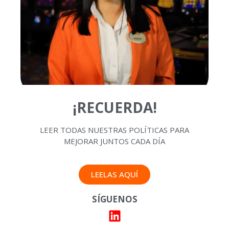
¡RECUERDA!
LEER TODAS NUESTRAS POLÍTICAS PARA
MEJORAR JUNTOS CADA DÍA
LEELAS AQUÍ
SÍGUENOS