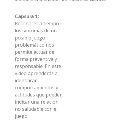
Capsula 1:
Reconocer a tiempo
los síntomas de un
posible juego
problemático nos
permite actuar de
forma preventiva y
responsable. En este
video aprenderás a
identificar
comportamientos y
actitudes que pueden
indicar una relación
no saludable con el
juego.