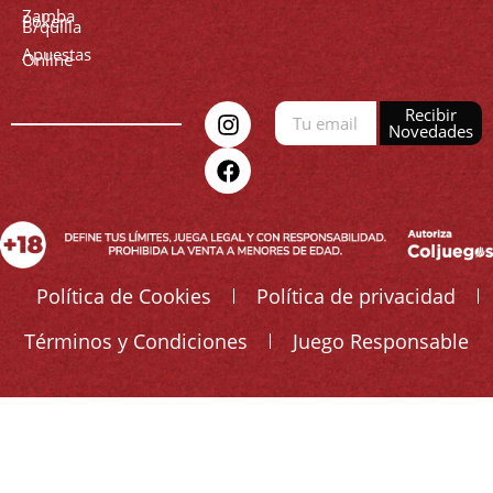
Zamba
Poker-
B/quilla
Apuestas
Online
Recibir
Novedades
Política de Cookies
Política de privacidad
Términos y Condiciones
Juego Responsable