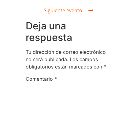
Siguiente evento
Deja una
respuesta
Tu dirección de correo electrónico
no será publicada.
Los campos
obligatorios están marcados con
*
Comentario
*