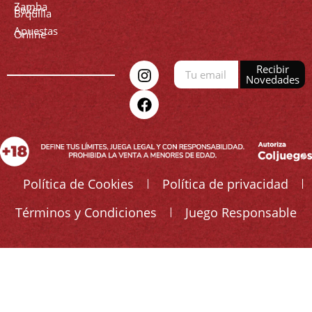
Zamba
Poker-
B/quilla
Apuestas
Online
Recibir
Novedades
Política de Cookies
Política de privacidad
Términos y Condiciones
Juego Responsable