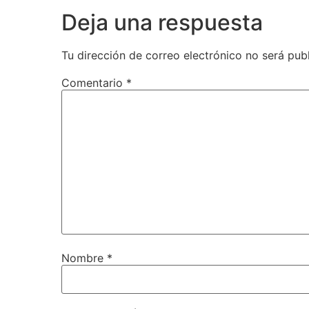
Deja una respuesta
Tu dirección de correo electrónico no será pub
Comentario
*
Nombre
*