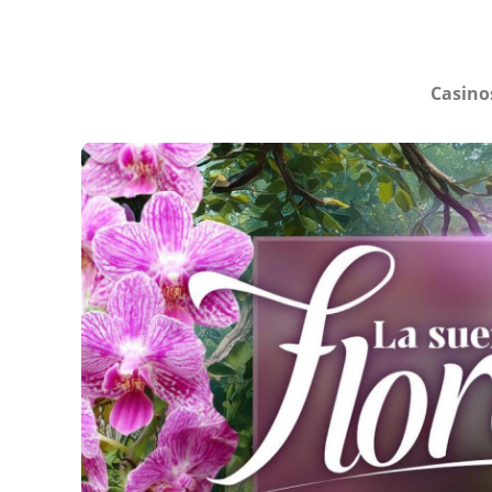
Casino