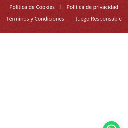
Política de Cookies
Política de privacidad
Términos y Condiciones
Juego Responsable