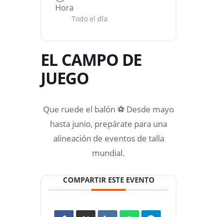
Hora
Todo el día
EL CAMPO DE
JUEGO
Que ruede el balón ⚽️ Desde mayo
hasta junio, prepárate para una
alineación de eventos de talla
mundial.
COMPARTIR ESTE EVENTO