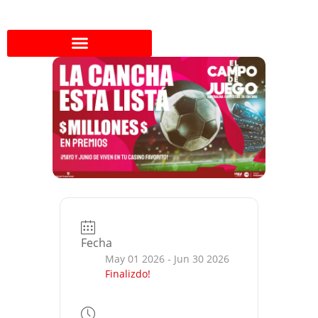
Fecha
May 01 2026
- Jun 30 2026
Finalizdo!