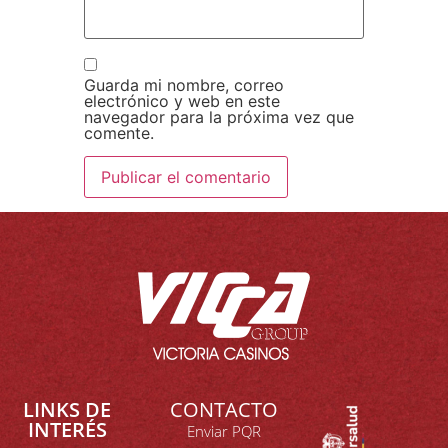
Guarda mi nombre, correo
electrónico y web en este
navegador para la próxima vez que
comente.
LINKS DE
CONTACTO
INTERÉS
Enviar PQR