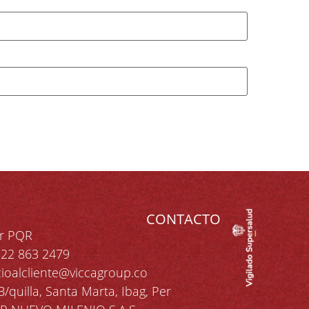
CONTACTO
ar PQR
322 863 2479
cioalcliente@viccagroup.co
B/quilla, Santa Marta, Ibag, Per