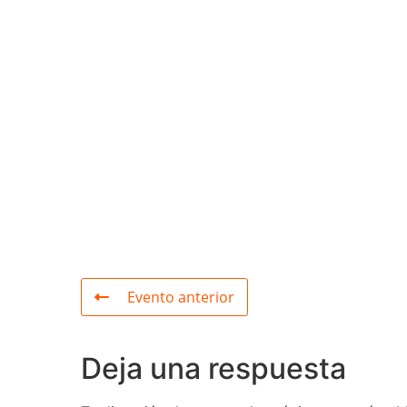
Evento anterior
Deja una respuesta