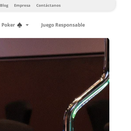
Blog
Empresa
Contáctanos
Poker
Juego Responsable