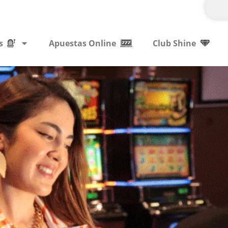
s
Apuestas Online
Club Shine