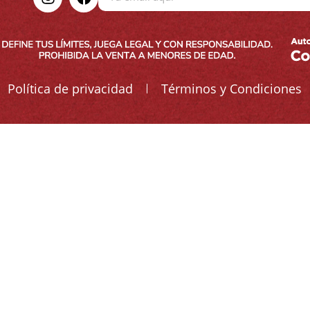
Política de privacidad
Términos y Condiciones