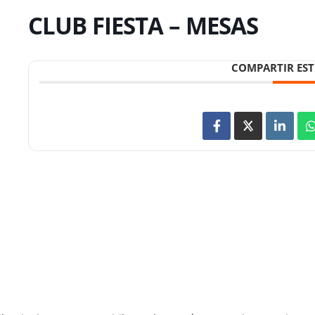
CLUB FIESTA – MESAS
COMPARTIR EST