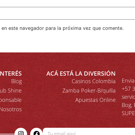
 en este navegador para la próxima vez que comente.
INTERÉS
ACÁ ESTÁ LA DIVERSIÓN
Envi
Blog
Casinos Colombia
+57 
lub Shine
Zamba Poker-B/quilla
servi
ponsable
Apuestas Online
Bog, 
 Nosotros
SUPE