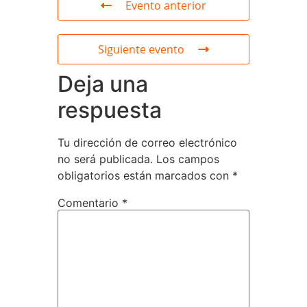
Evento anterior
Siguiente evento
Deja una
respuesta
Tu dirección de correo electrónico
no será publicada.
Los campos
obligatorios están marcados con
*
Comentario
*