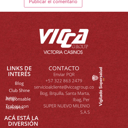
LINKS DE
CONTACTO
INTERÉS
Enviar PQR
+57 322 863 2479
Blog
servicioalcliente@viccagroup.co
Club Shine
Bog, B/quilla, Santa Marta,
Juego
Responsable
Ibag, Per
SUPER NUEVO MILENIO
Trabaja con
Nosotros
S.A.S
ACÁ ESTÁ LA
DIVERSIÓN