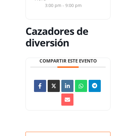
3:00 pm - 9:00 pm
Cazadores de
diversión
COMPARTIR ESTE EVENTO