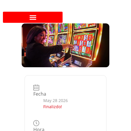
Fecha
May 28 2026
Finalizdo!
Hora