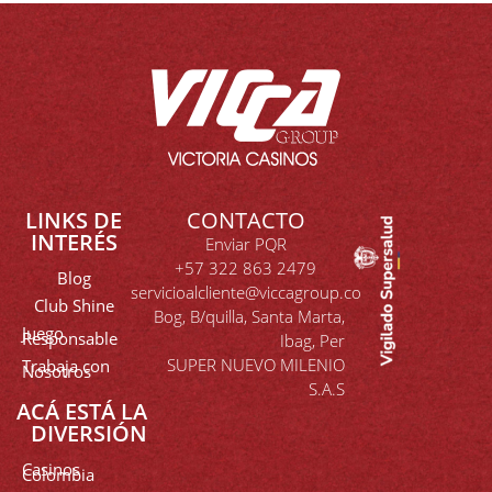
LINKS DE
CONTACTO
INTERÉS
Enviar PQR
+57 322 863 2479
Blog
servicioalcliente@viccagroup.co
Club Shine
Bog, B/quilla, Santa Marta,
Juego
Responsable
Ibag, Per
SUPER NUEVO MILENIO
Trabaja con
Nosotros
S.A.S
ACÁ ESTÁ LA
DIVERSIÓN
Casinos
Colombia