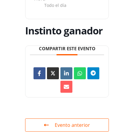
Todo el día
Instinto ganador
COMPARTIR ESTE EVENTO
Evento anterior