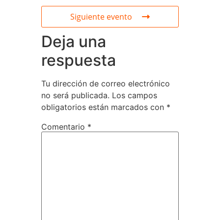
Siguiente evento
Deja una
respuesta
Tu dirección de correo electrónico
no será publicada.
Los campos
obligatorios están marcados con
*
Comentario
*