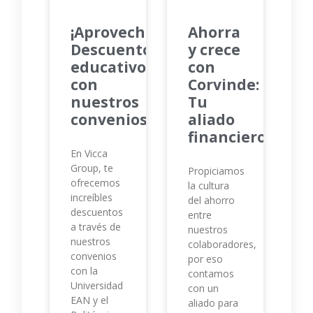
¡Aprovecha!
Ahorra
Descuentos
y crece
educativos
con
con
Corvinde:
nuestros
Tu
convenios
aliado
financiero
En Vicca
Group, te
Propiciamos
ofrecemos
la cultura
increíbles
del ahorro
descuentos
entre
a través de
nuestros
nuestros
colaboradores,
convenios
por eso
con la
contamos
Universidad
con un
EAN y el
aliado para