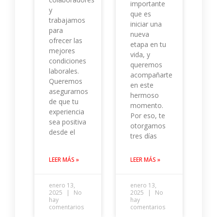
importante
y
que es
trabajamos
iniciar una
para
nueva
ofrecer las
etapa en tu
mejores
vida, y
condiciones
queremos
laborales.
acompañarte
Queremos
en este
asegurarnos
hermoso
de que tu
momento.
experiencia
Por eso, te
sea positiva
otorgamos
desde el
tres días
LEER MÁS »
LEER MÁS »
enero 13,
enero 13,
2025
No
2025
No
hay
hay
comentarios
comentarios