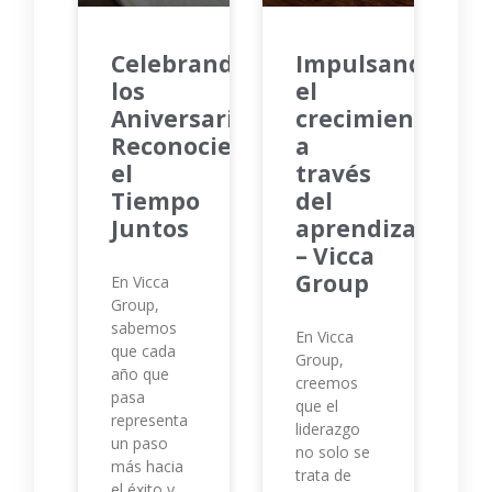
Celebrando
Impulsando
los
el
Aniversarios:
crecimiento
Reconociendo
a
el
través
Tiempo
del
Juntos
aprendizaje
– Vicca
Group
En Vicca
Group,
sabemos
En Vicca
que cada
Group,
año que
creemos
pasa
que el
representa
liderazgo
un paso
no solo se
más hacia
trata de
el éxito y