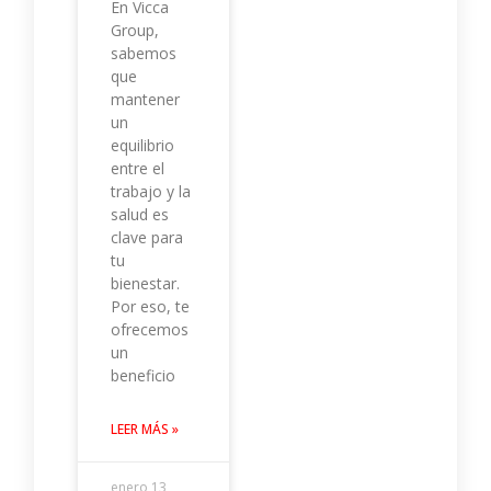
En Vicca
Group,
sabemos
que
mantener
un
equilibrio
entre el
trabajo y la
salud es
clave para
tu
bienestar.
Por eso, te
ofrecemos
un
beneficio
LEER MÁS »
enero 13,