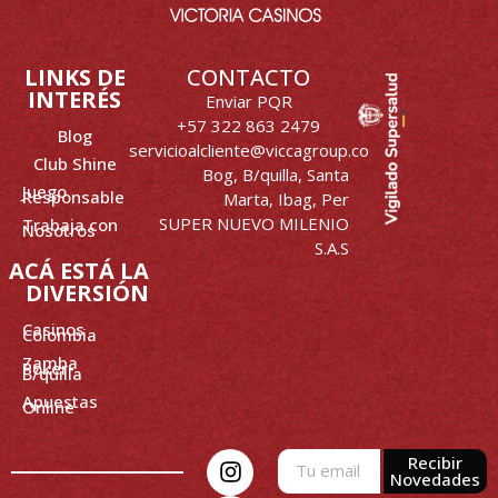
LINKS DE
CONTACTO
INTERÉS
Enviar PQR
+57 322 863 2479
Blog
servicioalcliente@viccagroup.co
Club Shine
Bog, B/quilla, Santa
Juego
Responsable
Marta, Ibag, Per
SUPER NUEVO MILENIO
Trabaja con
Nosotros
S.A.S
ACÁ ESTÁ LA
DIVERSIÓN
Casinos
Colombia
Zamba
Poker-
B/quilla
Apuestas
Online
Recibir
Novedades