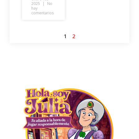
2025
No
hay
comentarios
1
2