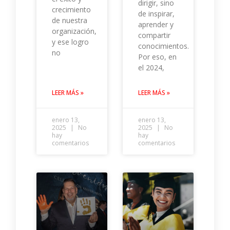
dirigir, sino
crecimiento
de inspirar,
de nuestra
aprender y
organización,
compartir
y ese logro
conocimientos.
no
Por eso, en
el 2024,
LEER MÁS »
LEER MÁS »
enero 13,
enero 13,
2025
No
2025
No
hay
hay
comentarios
comentarios