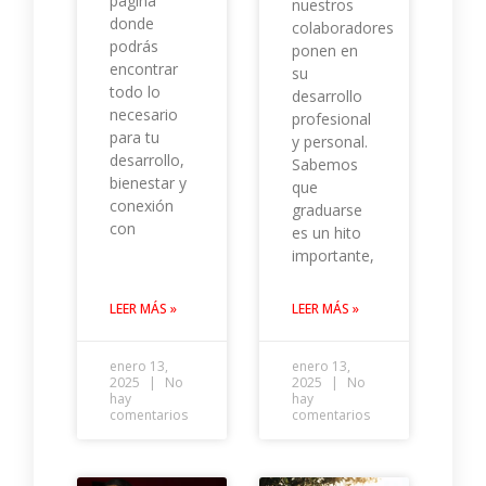
página
nuestros
donde
colaboradores
podrás
ponen en
encontrar
su
todo lo
desarrollo
necesario
profesional
para tu
y personal.
desarrollo,
Sabemos
bienestar y
que
conexión
graduarse
con
es un hito
importante,
LEER MÁS »
LEER MÁS »
enero 13,
enero 13,
2025
No
2025
No
hay
hay
comentarios
comentarios