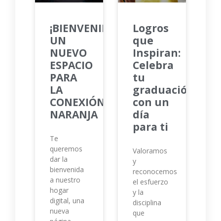
¡BIENVENIDOS!
Logros
UN
que
NUEVO
Inspiran:
ESPACIO
Celebra
PARA
tu
LA
graduación
CONEXIÓN
con un
NARANJA
día
para ti
Te
queremos
Valoramos
dar la
y
bienvenida
reconocemos
a nuestro
el esfuerzo
hogar
y la
digital, una
disciplina
nueva
que