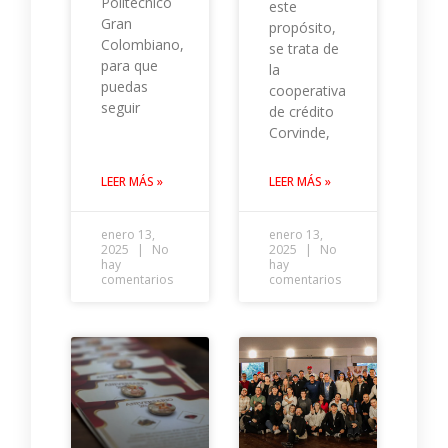
Politécnico
este
Gran
propósito,
Colombiano,
se trata de
para que
la
puedas
cooperativa
seguir
de crédito
Corvinde,
LEER MÁS »
LEER MÁS »
enero 13,
enero 13,
2025
No
2025
No
hay
hay
comentarios
comentarios