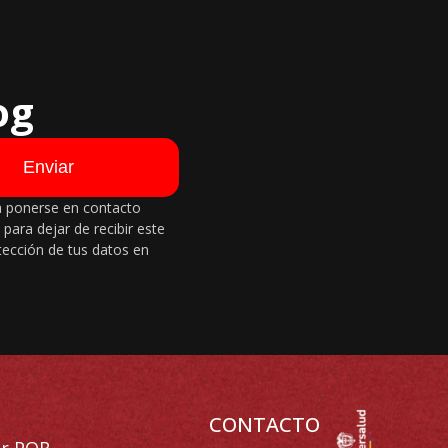
og
Enviar
ra ponerse en contacto
para dejar de recibir este
ección de tus datos en
CONTACTO