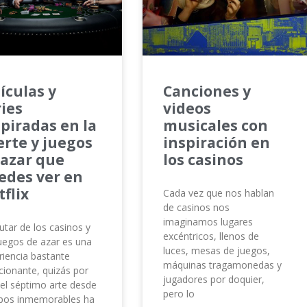
ículas y
Canciones y
ries
videos
spiradas en la
musicales con
erte y juegos
inspiración en
 azar que
los casinos
edes ver en
flix
Cada vez que nos hablan
de casinos nos
imaginamos lugares
utar de los casinos y
excéntricos, llenos de
juegos de azar es una
luces, mesas de juegos,
riencia bastante
máquinas tragamonedas y
ionante, quizás por
jugadores por doquier,
 el séptimo arte desde
pero lo
pos inmemorables ha