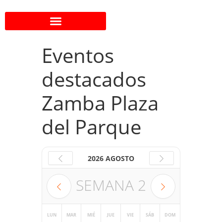
Eventos
destacados
Zamba Plaza
del Parque
2026 AGOSTO
SEMANA
2
LUN
MAR
MIÉ
JUE
VIE
SÁB
DOM