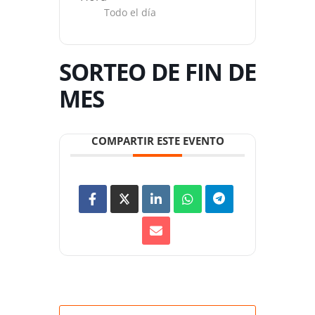
Todo el día
SORTEO DE FIN DE
MES
COMPARTIR ESTE EVENTO