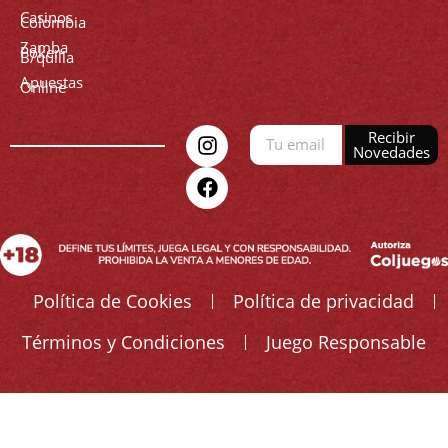
Casinos
Colombia
Zamba
Poker-
B/quilla
Apuestas
Online
Recibir
Novedades
Política de Cookies
Política de privacidad
Términos y Condiciones
Juego Responsable