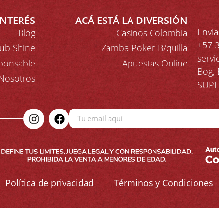
INTERÉS
ACÁ ESTÁ LA DIVERSIÓN
Envi
Blog
Casinos Colombia
+57 
lub Shine
Zamba Poker-B/quilla
servi
ponsable
Apuestas Online
Bog, 
 Nosotros
SUPE
Política de privacidad
Términos y Condiciones