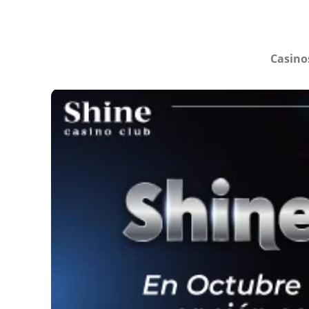
Casino