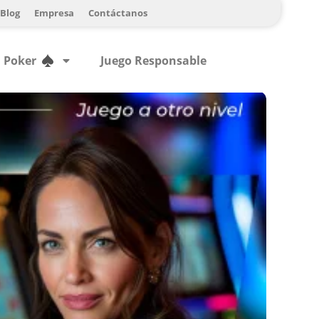
Blog
Empresa
Contáctanos
Poker
Juego Responsable