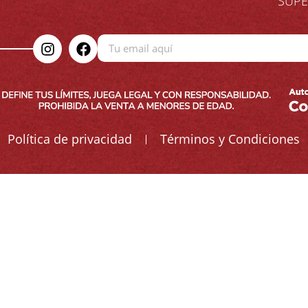
SUPE
Política de privacidad
Términos y Condiciones