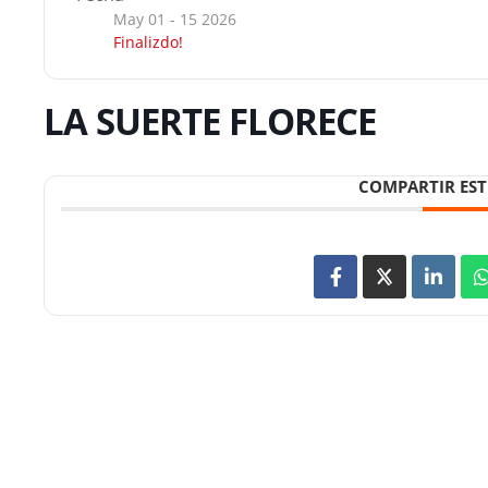
May 01 - 15 2026
Finalizdo!
LA SUERTE FLORECE
COMPARTIR EST