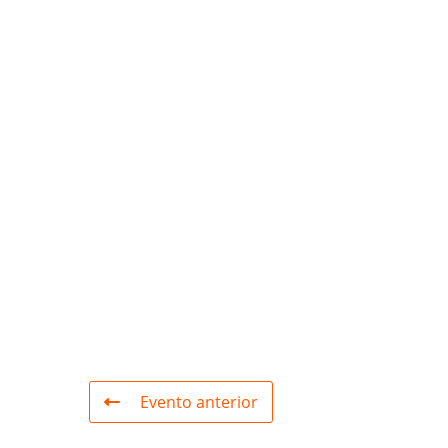
Evento anterior