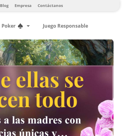
Blog
Empresa
Contáctanos
Poker
Juego Responsable