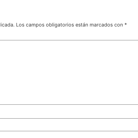
licada.
Los campos obligatorios están marcados con
*