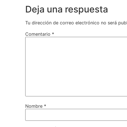
Deja una respuesta
Tu dirección de correo electrónico no será pub
Comentario
*
Nombre
*