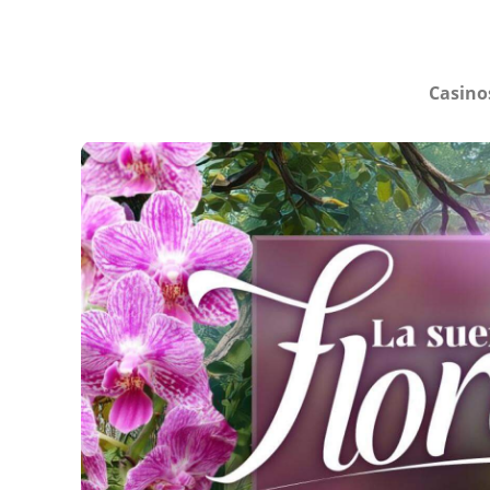
Casino