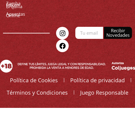
Zamba
Poker-
B/quilla
Apuestas
Online
Recibir
Novedades
Política de Cookies
Política de privacidad
Términos y Condiciones
Juego Responsable