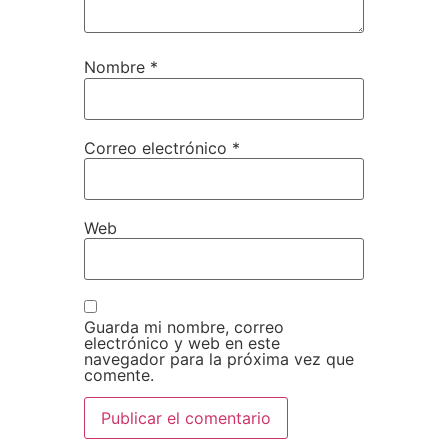
Nombre
*
Correo electrónico
*
Web
Guarda mi nombre, correo
electrónico y web en este
navegador para la próxima vez que
comente.