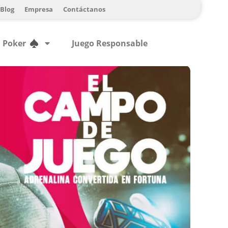
Blog
Empresa
Contáctanos
Poker
Juego Responsable