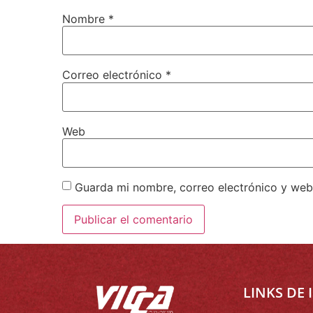
Nombre
*
Correo electrónico
*
Web
Guarda mi nombre, correo electrónico y web
LINKS DE 