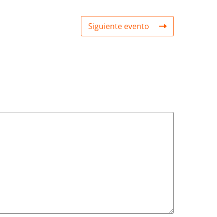
Siguiente evento