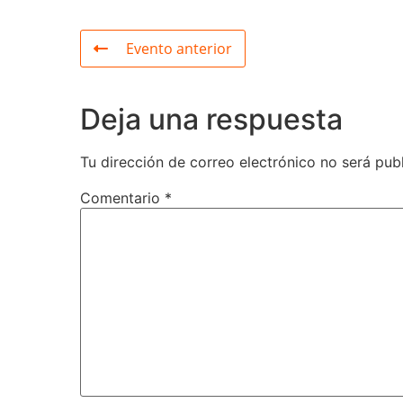
Evento anterior
Deja una respuesta
Tu dirección de correo electrónico no será pub
Comentario
*