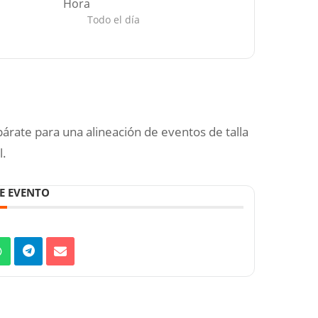
Hora
Todo el día
árate para una alineación de eventos de talla
l.
E EVENTO