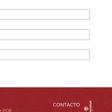
CONTACTO
ar PQR