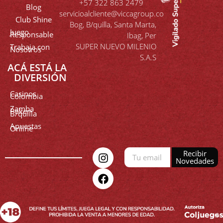
+57 322 863 2479
Blog
servicioalcliente@viccagroup.co
Club Shine
Bog, B/quilla, Santa Marta,
Juego
Responsable
Ibag, Per
SUPER NUEVO MILENIO
Trabaja con
Nosotros
S.A.S
ACÁ ESTÁ LA
DIVERSIÓN
Casinos
Colombia
Zamba
Poker-
B/quilla
Apuestas
Online
Recibir
Novedades