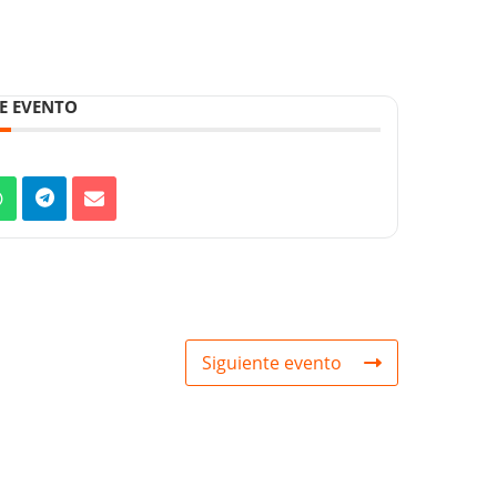
E EVENTO
Siguiente evento