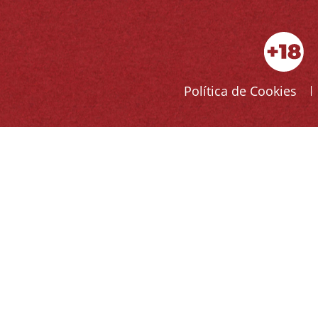
Política de Cookies