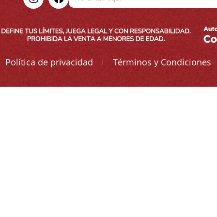
Política de privacidad
Términos y Condiciones