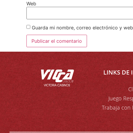
Web
Guarda mi nombre, correo electrónico y web
LINKS DE 
C
Juego Res
Trabaja con