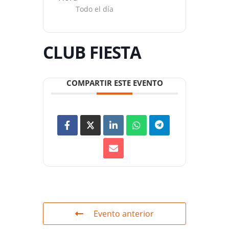
Todo el día
CLUB FIESTA
COMPARTIR ESTE EVENTO
Evento anterior