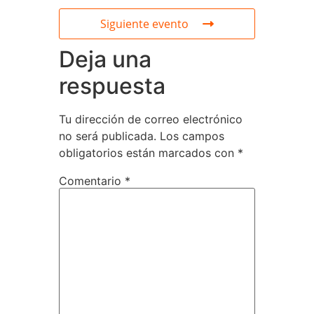
Siguiente evento
Deja una
respuesta
Tu dirección de correo electrónico
no será publicada.
Los campos
obligatorios están marcados con
*
Comentario
*