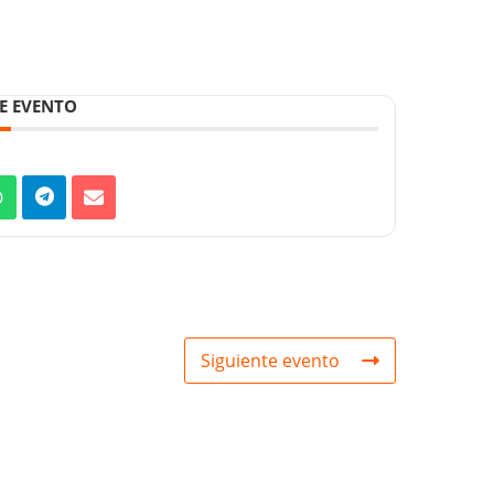
E EVENTO
Siguiente evento