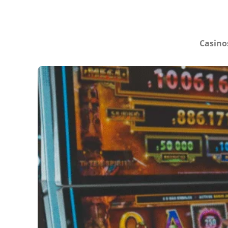
Casino