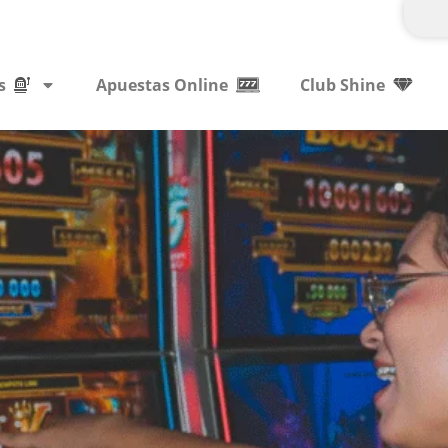
s
Apuestas Online
Club Shine