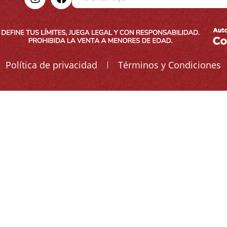
Política de privacidad
Términos y Condiciones