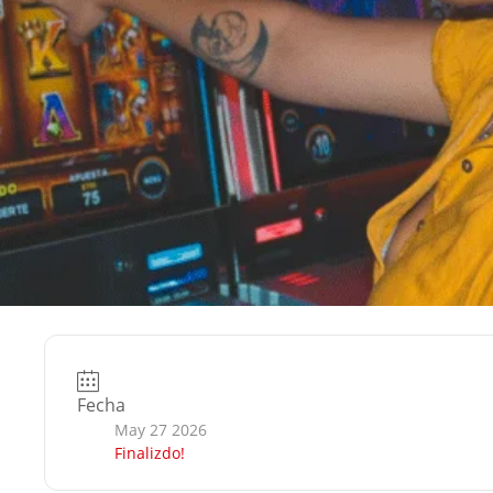
Fecha
May 27 2026
Finalizdo!