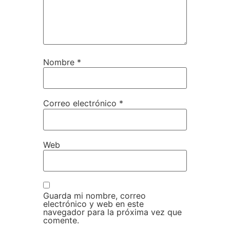
Nombre
*
Correo electrónico
*
Web
Guarda mi nombre, correo
electrónico y web en este
navegador para la próxima vez que
comente.