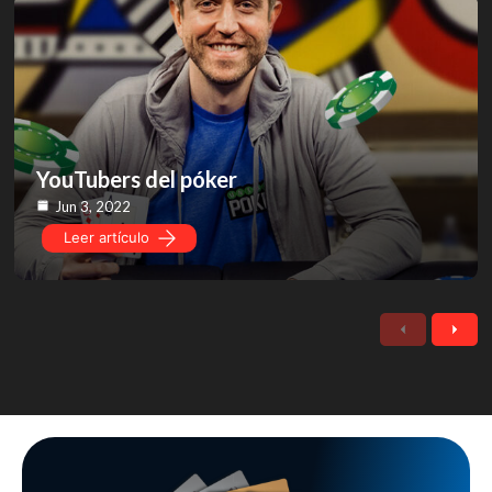
YouTubers del póker
Jun 3, 2022
Leer artículo