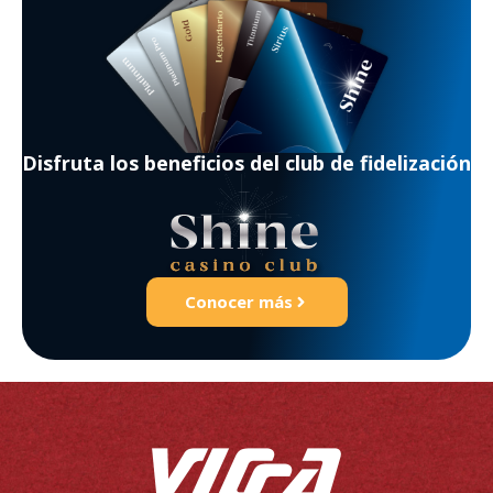
Disfruta los beneficios del club de fidelización
Conocer más