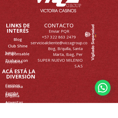
LINKS DE
CONTACTO
INTERÉS
Enviar PQR
+57 322 863 2479
Blog
servicioalcliente@viccagroup.co
Club Shine
Bog, B/quilla, Santa
Juego
Responsable
Marta, Ibag, Per
SUPER NUEVO MILENIO
Trabaja con
Nosotros
S.A.S
ACÁ ESTÁ LA
DIVERSIÓN
Casinos
Colombia
Zamba
Poker-
B/quilla
Apuestas
Online
Recibir